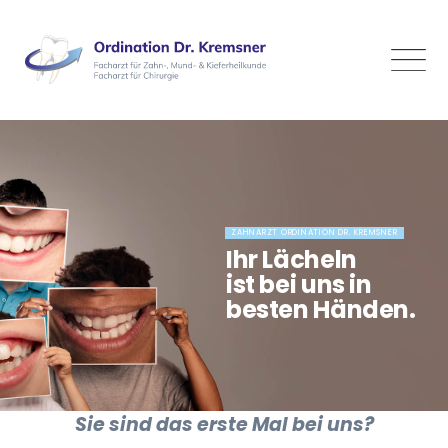
Skip
to
content
ZAHNARZT ORDINATION DR. KREMSNER
Ihr Lächeln
ist bei uns in
besten Händen.
Sie sind das erste Mal bei uns?