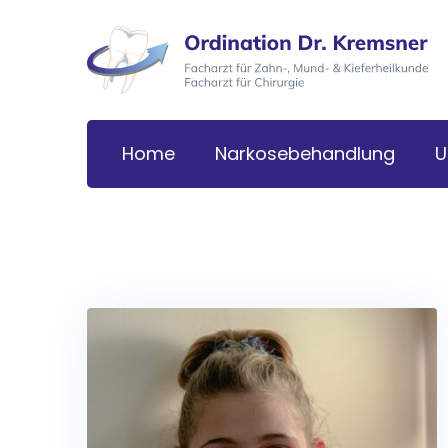
Skip
to
content
Home
Narkosebehandlung
U