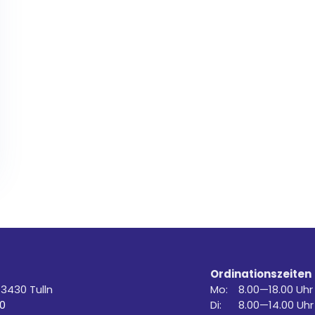
Ordinationszeiten
 3430 Tulln
Mo:
8.00—18.00 Uhr
0
Di:
8.00—14.00 Uhr